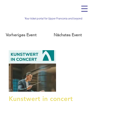
Your ticket portal for Upper Franconia and beyond
Vorheriges Event
Nächstes Event
Kunstwert in concert
Orchesterkonzert mit MainSymphonics
September 20, 2026
19:00 Uhr
Petrikirche Kulmbach