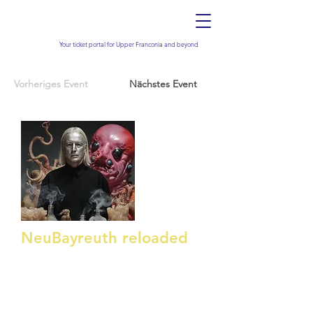
Your ticket portal for Upper Franconia and beyond
Vorheriges Event
Nächstes Event
NeuBayreuth reloaded
Festspiele der elektronischen Musik mit
DJ HELL
October 16, 2026
19:30 Uhr