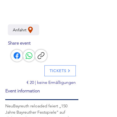
Richard Wagner Museum Bayreuth
Veranstalter: Jean Paul Kulturverein
Region Bayreuth e. V.
Anfahrt
Share event
TICKETS
€ 20 | keine Ermäßigungen
Event information
NeuBayreuth reloaded feiert „150 
Jahre Bayreuther Festspiele” auf 